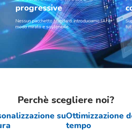
progressive
c
Nessun pacchetto standard: introduciamo l’AI in
Sup
modo mirato e sostenibile.
tut
Perchè scegliere noi?
onalizzazione su
Ottimizzazione d
ura
tempo