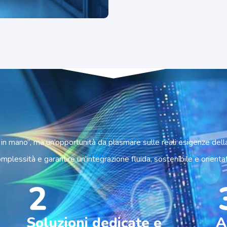
.
vi in mano”, ma un’opportunità da plasmare sulle reali esigenze dell
lessità e garantire un’integrazione fluida, sostenibile e orientata 
Soluzioni dedicate e
A