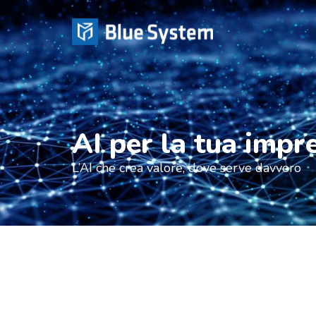
AI per la tua impr
L’AI che crea valore, dove serve davvero