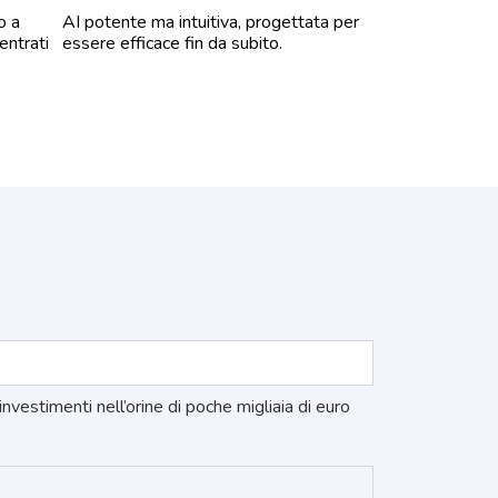
o a
AI potente ma intuitiva, progettata per
centrati
essere efficace fin da subito.
nvestimenti nell’orine di poche migliaia di euro