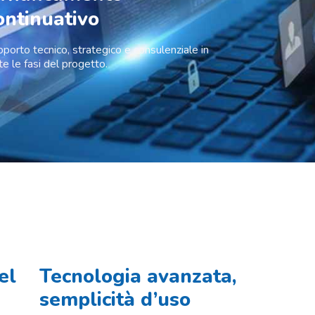
ontinuativo
porto tecnico, strategico e consulenziale in
te le fasi del progetto.
el
Tecnologia avanzata,
semplicità d’uso