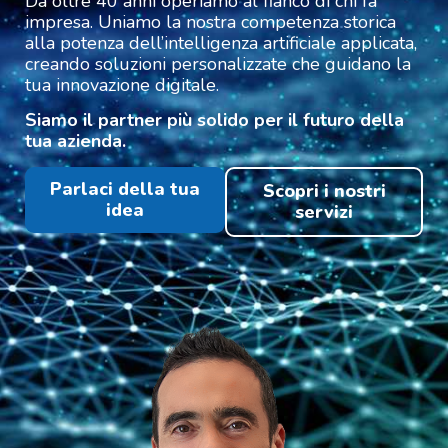
Da oltre 40 anni operiamo al fianco di chi fa
impresa. Uniamo la nostra competenza storica
alla potenza dell’intelligenza artificiale applicata,
creando soluzioni personalizzate che guidano la
tua innovazione digitale.
Siamo il partner più solido per il futuro della
tua azienda.
Parlaci della tua
Scopri i nostri
idea
servizi